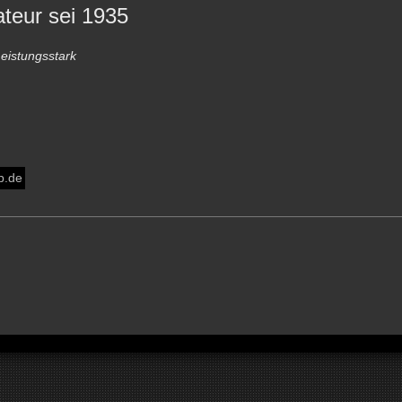
ateur sei 1935
eistungsstark
b.de